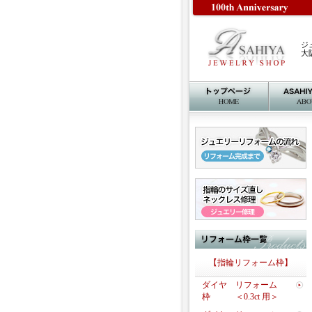
ジ
大
【指輪リフォーム枠】
ダイヤ リフォーム
枠 ＜0.3ct 用＞