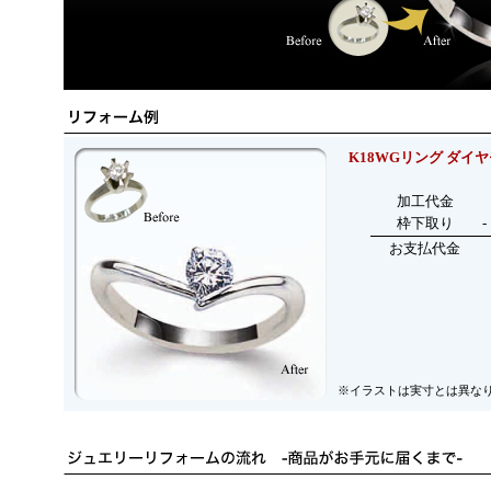
K18WGリング ダイヤモ
加工代金
枠下取り
-
お支払代金
※イラストは実寸とは異な